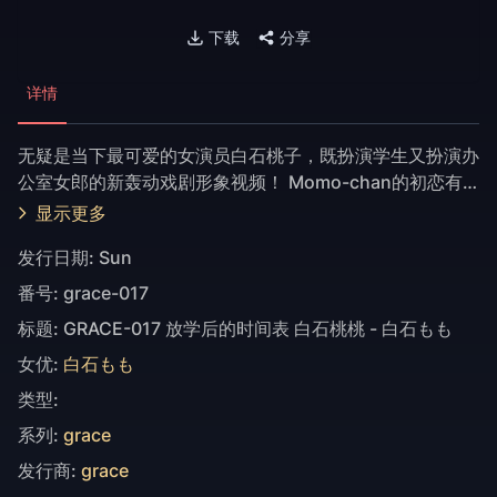
下载
分享
详情
无疑是当下最可爱的女演员白石桃子，既扮演学生又扮演办
公室女郎的新轰动戏剧形象视频！ Momo-chan的初恋有
点变态，即使在成年后，她最终也变得比必要的性更加贪
显示更多
婪。今天我的身体正在疼痛，因为我正在追求一个比我当时
发行日期:
Sun
吸的前辈的鸡巴还要大的鸡鸡！ [*本作品为图片影片]
番号:
grace-017
标题:
GRACE-017 放学后的时间表 白石桃桃 - 白石もも
女优:
白石もも
类型:
系列:
grace
发行商:
grace