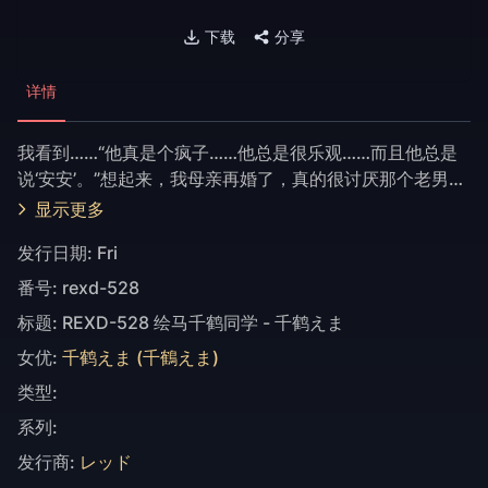
下载
分享
详情
我看到……“他真是个疯子……他总是很乐观……而且他总是
说‘安安’。”想起来，我母亲再婚了，真的很讨厌那个老男
人。我们总是一起回家……拎著行李……家里也是这样吗？
显示更多
发行日期:
Fri
番号:
rexd-528
标题:
REXD-528 绘马千鹤同学 - 千鹤えま
女优:
千鹤えま (千鶴えま)
类型:
系列:
发行商:
レッド